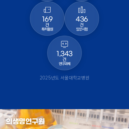
169
436
건
건
특허출원
임상시험
1,343
건
연구과제
2025년도 서울대학교병원
의생명연구원