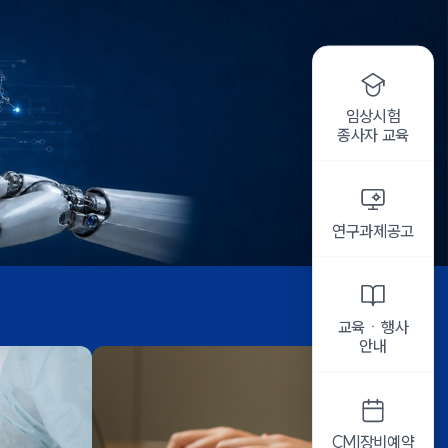
임상시험
종사자 교육
연구과제공고
교육ㆍ행사
안내
CMI장비예약