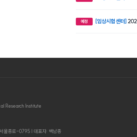
[임상시험센터]
20
예정
al Research Institute
-서울종로-0795 | 대표자: 백남종