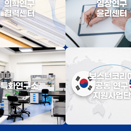
의학연구
임상연구
협력센터
윤리센터
보스턴코리
특화연구소
공동 연구
지원사업단